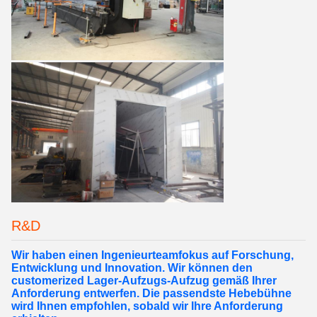
R&D
Wir haben einen Ingenieurteamfokus auf Forschung,
Entwicklung und Innovation.
Wir können den
customerized Lager-Aufzugs-Aufzug gemäß Ihrer
Anforderung entwerfen. Die passendste Hebebühne
wird Ihnen empfohlen, sobald wir Ihre Anforderung