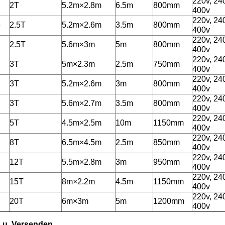
220v, 24
2T
5.2m×2.8m
6.5m
800mm
400v
220v, 24
5
2.5T
5.2m×2.6m
3.5m
800mm
400v
220v, 24
2.5T
5.6m×3m
5m
800mm
400v
220v, 24
3T
5m×2.3m
2.5m
750mm
400v
220v, 24
3T
5.2m×2.6m
3m
800mm
400v
220v, 24
3T
5.6m×2.7m
3.5m
800mm
400v
220v, 24
5T
4.5m×2.5m
10m
1150mm
400v
220v, 24
8T
6.5m×4.5m
2.5m
850mm
400v
220v, 24
12T
5.5m×2.8m
3m
950mm
400v
220v, 24
15T
8m×2.2m
4.5m
1150mm
400v
220v, 24
20T
6m×3m
5m
1200mm
400v
 u. Versenden