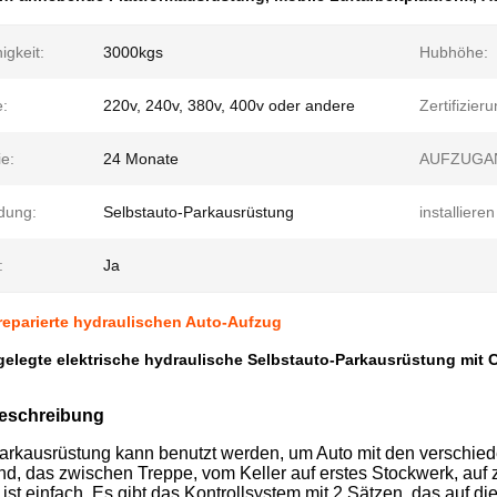
igkeit:
3000kgs
Hubhöhe:
e:
220v, 240v, 380v, 400v oder andere
Zertifizieru
e:
24 Monate
AUFZUGA
dung:
Selbstauto-Parkausrüstung
installieren
:
Ja
eparierte hydraulischen Auto-Aufzug
tgelegte elektrische hydraulische Selbstauto-Parkausrüstung mit 
eschreibung
arkausrüstung kann benutzt werden, um Auto mit den verschied
nd, das zwischen Treppe, vom Keller auf erstes Stockwerk, auf 
ist einfach. Es gibt das Kontrollsystem mit 2 Sätzen, das auf die