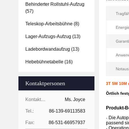
Behinderter Rollstuhl-Aufzug
(57)
Tragfäh
Teleskop-Arbeitsbühne
(8)
Energi
Lager-Aufzugs-Aufzug
(13)
Garanti
Ladebordwandaufzug
(13)
Anwen
Hebebühnetabelle
(16)
Notaus
Kontaktpersonen
3T 5M 10M r
Örtlich fes
Kontaktpersonen:
Ms. Joyce
Produkt-B
Tel.:
86-139-69113583
Die Autop
-
Fax:
86-531-66957937
passend si
Operation 
-