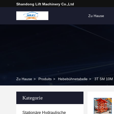
Shandong Lift Machinery Co.,Ltd
Zu Hause
Zu Hause
>
Produits
>
Hebebühnetabelle
>
3T 5M 10M r
Kategorie
Stationäre Hydraulische