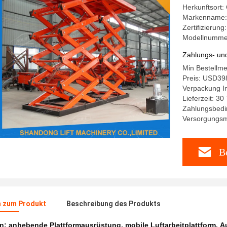
Herkunftsort:
Markenname:
Zertifizierun
Modellnumme
Zahlungs- un
Min Bestellm
Preis: USD39
Verpackung In
Lieferzeit: 3
Zahlungsbedi
Versorgungsma
Be
n zum Produkt
Beschreibung des Produkts
en:
anhebende Plattformausrüstung
,
mobile Luftarbeitplattform
,
A