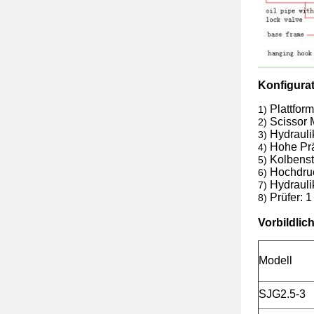
Konfigurat
Plattfor
1)
Scissor 
2)
Hydrauli
3)
Hohe Prä
4)
Kolbenst
5)
Hochdru
6)
Hydrauli
7)
Prüfer: 
8)
Vorbildlic
Modell
SJG2.5-3