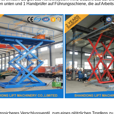
en unten und 1 Handprüfer auf Führungsschiene, die auf Arbei
nssicheres Verschlussventil, zum eines plötzlichen Tropfens zu v