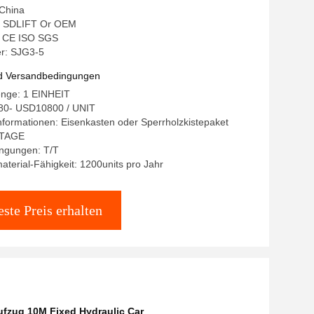
 China
 SDLIFT Or OEM
g: CE ISO SGS
r: SJG3-5
d Versandbedingungen
enge: 1 EINHEIT
80- USD10800 / UNIT
formationen: Eisenkasten oder Sperrholzkistepaket
0 TAGE
ngungen: T/T
terial-Fähigkeit: 1200units pro Jahr
ste Preis erhalten
ufzug 10M Fixed Hydraulic Car