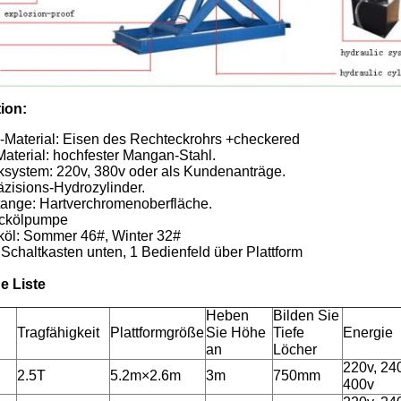
ion:
m-Material: Eisen des Rechteckrohrs +checkered
Material: hochfester Mangan-Stahl.
ksystem: 220v, 380v oder als Kundenanträge.
zisions-Hydrozylinder.
ange: Hartverchromenoberfläche.
ckölpumpe
köl: Sommer 46#, Winter 32#
1 Schaltkasten unten, 1 Bedienfeld über Plattform
he Liste
Heben
Bilden Sie
Tragfähigkeit
Plattformgröße
Sie Höhe
Tiefe
Energie
an
Löcher
220v, 24
2.5T
5.2m×2.6m
3m
750mm
400v