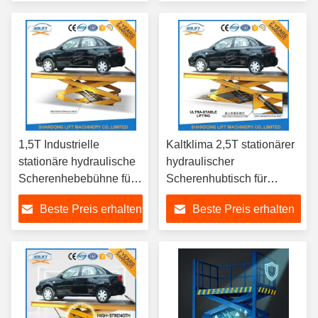
Nutzung
1,5T Industrielle
Kaltklima 2,5T stationärer
stationäre hydraulische
hydraulischer
Scherenhebebühne für
Scherenhubtisch für
Frachtplattformen für
nordische Lager in
Beste Preis erhalten
Beste Preis erhalten
Polen, Tschechien und
Dänemark, Schweden,
Osteuropa Logistik
Norwegen, Finnland