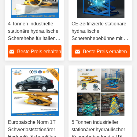
4 Tonnen industrielle
CE-zertifizierte stationäre
stationäre hydraulische
hydraulische
Scherehebe für Italien
Scherenhebebühne mit 3
Spanien
Tonnen Tragfähigkeit für
Beste Preis erhalten
Beste Preis erhalten
Mittelmeermarkt
den britischen,
französischen,
schweizerischen und
österreichischen Markt
Europäische Norm 1T
5 Tonnen industrieller
Schwerlaststationärer
stationärer hydraulischer
Hydraulik-Schereliften
Schereheber für die USA