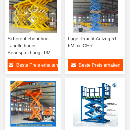
Scherenhebebühne-
Lager-Fracht-Aufzug 5T
Tabelle harter
6M mit CER
Beanspruchung 10M
18T elektrische
Beste Preis erhalten
Beste Preis erhalten
hydraulische mit CER