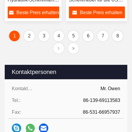
für Deutschland
Kanada Nordamerika
Beste Preis erhalten
Beste Preis erhalten
Niederlande Belgien
Materialhandling
Lagerhallen
1
2
3
4
5
6
7
8
Kontaktpersonen
Kontaktpersonen:
Mr. Owen
Tel.:
86-139-69113583
Fax:
86-531-66957937