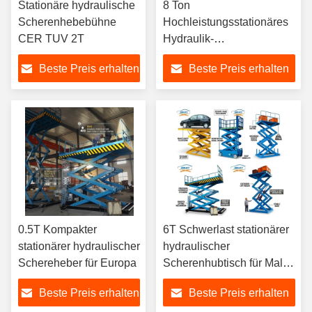
Stationäre hydraulische
8 Ton
Scherenhebebühne
Hochleistungsstationäres
CER TUV 2T
Hydraulik-
Scherenhebesystem für
Beste Preis erhalten
Beste Preis erhalten
Brasilien, Argentinien,
Chile, Südamerika
0.5T Kompakter
6T Schwerlast stationärer
stationärer hydraulischer
hydraulischer
Schereheber für Europa
Scherenhubtisch für Malta,
VAE, Saudi-Arabien,
Beste Preis erhalten
Beste Preis erhalten
maritime industrielle