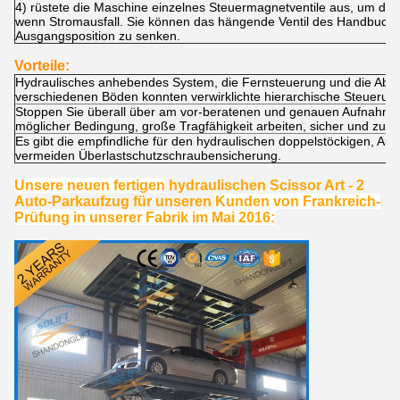
4) rüstete die Maschine einzelnes Steuermagnetventile aus, um die 
wenn Stromausfall. Sie können das hängende Ventil des Handbuches
Ausgangsposition zu senken.
Vorteile:
Hydraulisches anhebendes System, die Fernsteuerung und die Abfe
verschiedenen Böden konnten verwirklichte hierarchische Steuerung
Stoppen Sie überall über am vor-beratenen und genauen Aufnahmep
möglicher Bedingung, große Tragfähigkeit arbeiten, sicher und zuve
Es gibt die empfindliche für den
hydraulischen doppelstöckigen
,
Aut
vermeiden Überlastschutzschraubensicherung.
Unsere neuen fertigen
hydraulischen Scissor Art - 2
Auto-Parkaufzug für unseren
Kunden von Frankreich-
Prüfung in unserer Fabrik im Mai 2016: