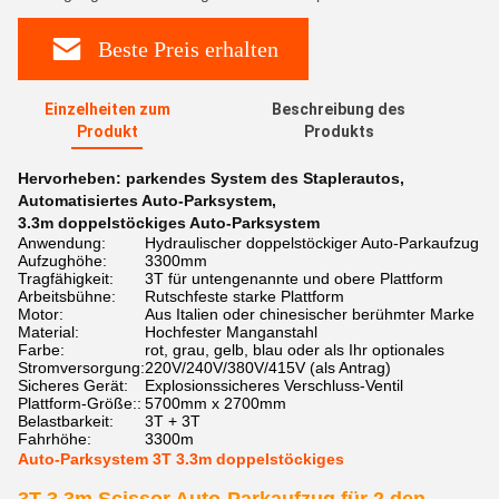
Beste Preis erhalten
Einzelheiten zum
Beschreibung des
Produkt
Produkts
Hervorheben:
parkendes System des Staplerautos
,
Automatisiertes Auto-Parksystem
,
3.3m doppelstöckiges Auto-Parksystem
Anwendung:
Hydraulischer doppelstöckiger Auto-Parkaufzug
Aufzughöhe:
3300mm
Tragfähigkeit:
3T für untengenannte und obere Plattform
Arbeitsbühne:
Rutschfeste starke Plattform
Motor:
Aus Italien oder chinesischer berühmter Marke
Material:
Hochfester Manganstahl
Farbe:
rot, grau, gelb, blau oder als Ihr optionales
Stromversorgung:
220V/240V/380V/415V (als Antrag)
Sicheres Gerät:
Explosionssicheres Verschluss-Ventil
Plattform-Größe::
5700mm x 2700mm
Belastbarkeit:
3T + 3T
Fahrhöhe:
3300m
Auto-Parksystem 3T 3.3m doppelstöckiges