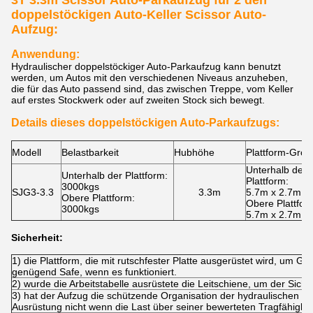
3T 3.3m Scissor Auto-Parkaufzug für 2 den
doppelstöckigen Auto-Keller Scissor Auto-
Aufzug:
Anwendung:
Hydraulischer doppelstöckiger Auto-Parkaufzug kann benutzt
werden, um Autos mit den verschiedenen Niveaus anzuheben,
die für das Auto passend sind, das zwischen Treppe, vom Keller
auf erstes Stockwerk oder auf zweiten Stock sich bewegt.
Details dieses doppelstöckigen Auto-Parkaufzugs:
Modell
Belastbarkeit
Hubhöhe
Plattform-Grö
Unterhalb der
Unterhalb der Plattform:
Plattform:
3000kgs
SJG3-3.3
3.3m
5.7m x 2.7m
Obere Plattform:
Obere Plattfor
3000kgs
5.7m x 2.7m
Sicherheit:
1) die Plattform, die mit rutschfester Platte ausgerüstet wird, um Gle
genügend Safe, wenn es funktioniert.
2) wurde die Arbeitstabelle ausrüstete die Leitschiene, um der Siche
3) hat der Aufzug die schützende Organisation der hydraulischen Üb
Ausrüstung nicht wenn die Last über seiner bewerteten Tragfähigkei