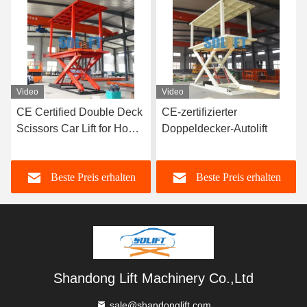
Video
ied Double Deck
CE-zertifizierter
CE-zertifiziert
ar Lift for Home
Doppeldecker-Autolift
Doppeldecker-
rking with Easy
perfekte Lösu
und
e Preis erhalten
Beste Preis erhalten
Beste P
Gewerbeparkp
Shandong Lift Machinery Co.,Ltd
sale@shandonglift.com