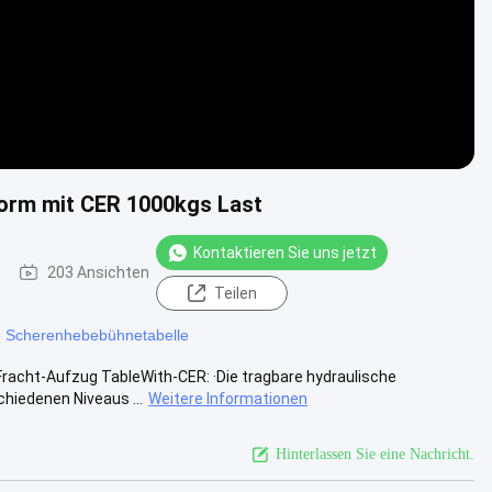
orm mit CER 1000kgs Last
Kontaktieren Sie uns jetzt
203 Ansichten
Teilen
e Scherenhebebühnetabelle
acht-Aufzug TableWith-CER: ·Die tragbare hydraulische
hiedenen Niveaus ...
Weitere Informationen
Hinterlassen Sie eine Nachricht.