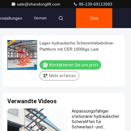
sale@shandonglift.com
86-139-69113583
anstaltungen
Zitat
German
Lager-hydraulische Scherenhebebühne-
Plattform mit CER 1000kgs Last
Kontaktieren Sie uns jetzt
Mehr erfahren
Verwandte Videos
Anpassungsfähiger
stationärer hydraulischer
Schereliften für
Schwerlast- und