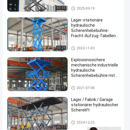
anpassungsfähige
Frachtbearbeitung
Stationäre hydraulische Scher
00:55
2025-03-19
enhebebühne
Lager-stationäre
hydraulische
Scherenhebebühne-
Fracht-Aufzug-Tabellen-
Plattform 3tons 6m
Stationäre hydraulische Scher
00:29
2023-11-03
enhebebühne
Explosionssichere
mechanische industrielle
hydraulische
Scherenhebebühne mit
CER
Stationäre hydraulische Scher
00:15
2021-07-08
enhebebühne
Lager / Fabrik / Garage
stationärer hydraulischer
Scherelift
Stationäre hydraulische Scher
2024-12-23
enhebebühne
00:17