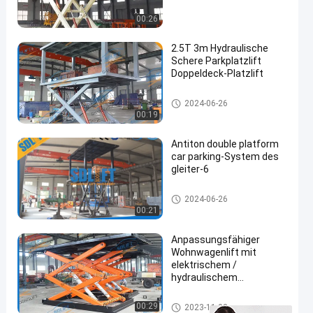
00:26
2.5T 3m Hydraulische
Schere Parkplatzlift
Doppeldeck-Platzlift
en
Zweideckfahrzeugaufzug
2024-06-26
00:19
Antiton double platform
car parking-System des
gleiter-6
Zweideckfahrzeugaufzug
2024-06-26
00:21
Anpassungsfähiger
Wohnwagenlift mit
elektrischem /
hydraulischem
Antriebssystem 208V /
220V / 380V / 480V
Zweideckfahrzeugaufzug
00:29
2023-11-03