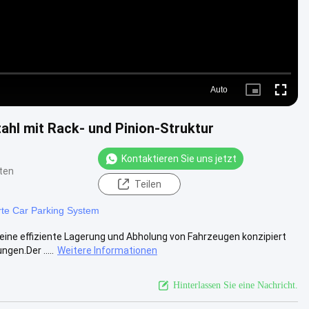
Auto
Picture-
Fullscre
in-
Picture
hl mit Rack- und Pinion-Struktur
Kontaktieren Sie uns jetzt
ten
Teilen
rte Car Parking System
ine effiziente Lagerung und Abholung von Fahrzeugen konzipiert
en.Der .....
Weitere Informationen
Hinterlassen Sie eine Nachricht.