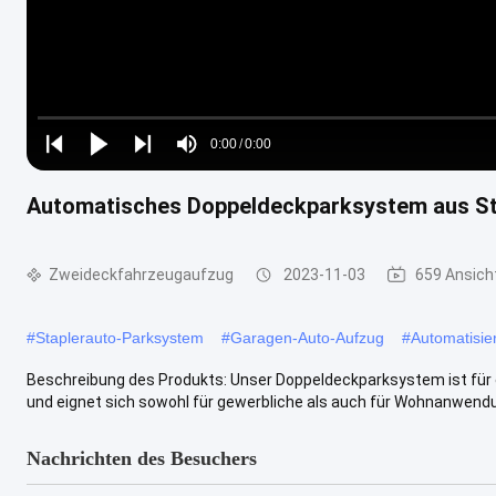
Loaded
:
0%
0:00
/
0:00
Play
Play
Play
Mute
Current
Duration
next
next
Automatisches Doppeldeckparksystem aus Sta
Time
Zweideckfahrzeugaufzug
2023-11-03
659 Ansich
#
Staplerauto-Parksystem
#
Garagen-Auto-Aufzug
#
Automatisie
Beschreibung des Produkts: Unser Doppeldeckparksystem ist für e
und eignet sich sowohl für gewerbliche als auch für Wohnanwendung
Nachrichten des Besuchers