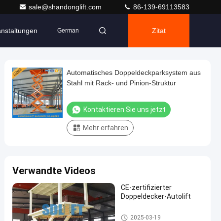
sale@shandonglift.com
86-139-69113583
anstaltungen
Zitat
German
Automatisches Doppeldeckparksystem aus
Stahl mit Rack- und Pinion-Struktur
Kontaktieren Sie uns jetzt
Mehr erfahren
Verwandte Videos
CE-zertifizierter
Doppeldecker-Autolift
Zweideckfahrzeugaufzug
2025-03-19