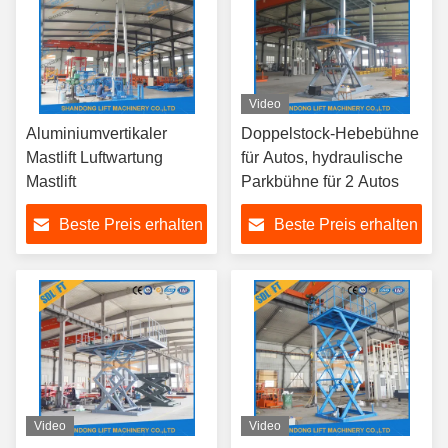
Video
Aluminiumvertikaler
Doppelstock-Hebebühne
Mastlift Luftwartung
für Autos, hydraulische
Mastlift
Parkbühne für 2 Autos
Beste Preis erhalten
Beste Preis erhalten
Video
Video