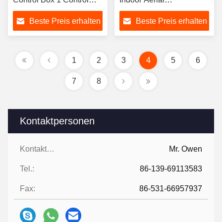
Panel and 2 Remotes for
Maintenance
Beste Preis erhalten
Beste Preis erhalten
Easy Control
1
2
3
4
5
6
7
8
Kontaktpersonen
Kontaktpersonen:
Mr. Owen
Tel.:
86-139-69113583
Fax:
86-531-66957937