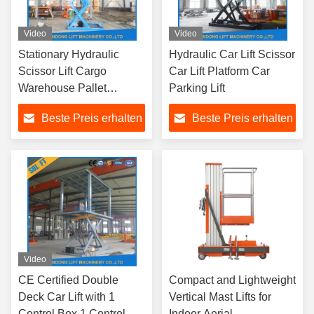
Video
Video
Stationary Hydraulic
Hydraulic Car Lift Scissor
Scissor Lift Cargo
Car Lift Platform Car
Warehouse Pallet
Parking Lift
Scissor Lift Table
Beste Preis erhalten
Beste Preis erhalten
Video
CE Certified Double
Compact and Lightweight
Deck Car Lift with 1
Vertical Mast Lifts for
Control Box 1 Control
Indoor Aerial