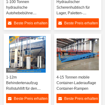
1-100 Tonnen
Hydraulischer
hydraulische
Scherenhubtisch für
Autohebebühne
Lager, Paletten-
Scherenhebebühne
Scherenhebebühne
Beste Preis erhalten
Beste Preis erhalten
Auto-Parkbühne
Video
1-12m
4-15 Tonnen mobile
Behindertenaufzug
Container-Laderauflage
Rollstuhllift für den
Container-Rampen
Hausgebrauch
Beste Preis erhalten
Beste Preis erhalten