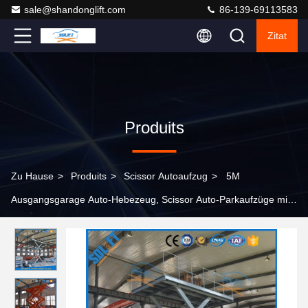
sale@shandonglift.com
86-139-69113583
Zitat
Produits
Zu Hause
>
Produits
>
Scissor Autoaufzug
>
5M
Ausgangsgarage Auto-Hebezeug, Scissor Auto-Parkaufzüge mit
CER TUV