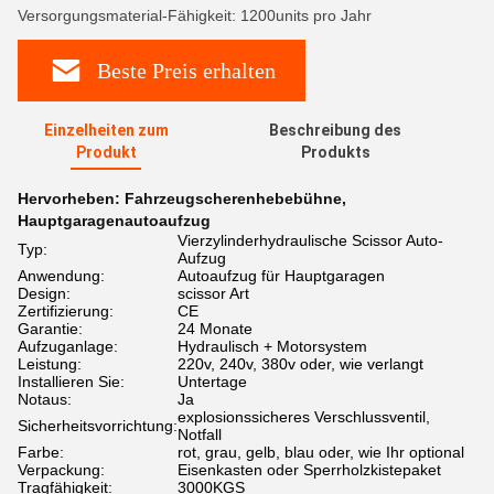
Versorgungsmaterial-Fähigkeit: 1200units pro Jahr
Beste Preis erhalten
Einzelheiten zum
Beschreibung des
Produkt
Produkts
Hervorheben:
Fahrzeugscherenhebebühne
,
Hauptgaragenautoaufzug
Vierzylinderhydraulische Scissor Auto-
Typ:
Aufzug
Anwendung:
Autoaufzug für Hauptgaragen
Design:
scissor Art
Zertifizierung:
CE
Garantie:
24 Monate
Aufzuganlage:
Hydraulisch + Motorsystem
Leistung:
220v, 240v, 380v oder, wie verlangt
Installieren Sie:
Untertage
Notaus:
Ja
explosionssicheres Verschlussventil,
Sicherheitsvorrichtung:
Notfall
Farbe:
rot, grau, gelb, blau oder, wie Ihr optional
Verpackung:
Eisenkasten oder Sperrholzkistepaket
Tragfähigkeit:
3000KGS