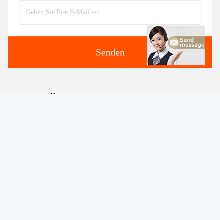
Senden
Ähnliche Erzeugnisse
Video
CE Certified Scissor Car
Hydraulischer Autolifttisch