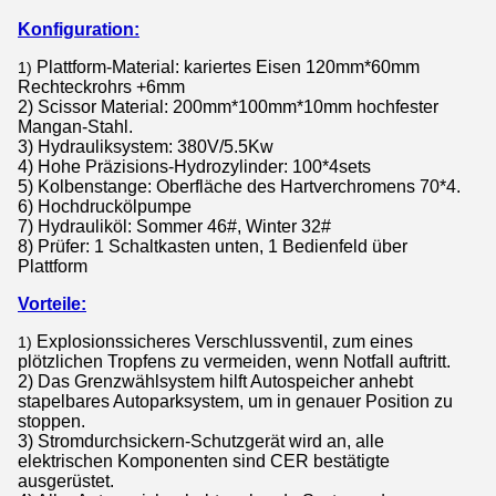
Konfiguration:
Plattform-Material: kariertes Eisen 120mm*60mm
1)
Rechteckrohrs +6mm
2) Scissor Material: 200mm*100mm*10mm hochfester
Mangan-Stahl.
3) Hydrauliksystem: 380V/5.5Kw
4) Hohe Präzisions-Hydrozylinder: 100*4sets
5) Kolbenstange: Oberfläche des Hartverchromens 70*4.
6) Hochdruckölpumpe
7) Hydrauliköl: Sommer 46#, Winter 32#
8) Prüfer: 1 Schaltkasten unten, 1 Bedienfeld über
Plattform
Vorteile:
Explosionssicheres Verschlussventil, zum eines
1)
plötzlichen Tropfens zu vermeiden, wenn Notfall auftritt.
2) Das Grenzwählsystem hilft
Autospeicher anhebt
stapelbares Autoparksystem
, um in genauer Position zu
stoppen.
3) Stromdurchsickern-Schutzgerät wird an, alle
elektrischen Komponenten sind CER bestätigte
ausgerüstet.