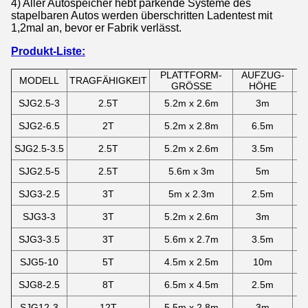
4) Aller
Autospeicher hebt parkende Systeme des
stapelbaren Autos
werden überschritten Ladentest mit
1,2mal an, bevor er Fabrik verlässt.
Produkt-Liste:
PLATTFORM-
AUFZUG-
G
MODELL
TRAGFÄHIGKEIT
GRÖSSE
HÖHE
SJG2.5-3
2.5T
5.2m x 2.6m
3m
SJG2-6.5
2T
5.2m x 2.8m
6.5m
SJG2.5-3.5
2.5T
5.2m x 2.6m
3.5m
SJG2.5-5
2.5T
5.6m x 3m
5m
SJG3-2.5
3T
5m x 2.3m
2.5m
SJG3-3
3T
5.2m x 2.6m
3m
SJG3-3.5
3T
5.6m x 2.7m
3.5m
SJG5-10
5T
4.5m x 2.5m
10m
1
SJG8-2.5
8T
6.5m x 4.5m
2.5m
SJG12-3
12T
5.5m x 2.8m
3m