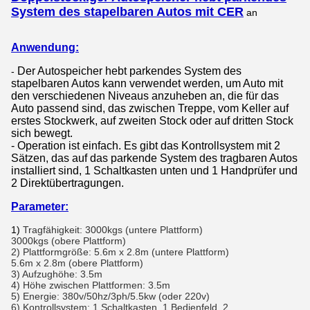
System des stapelbaren Autos mit CER
an
Anwendung:
Der Autospeicher hebt parkendes System des
-
stapelbaren Autos kann verwendet werden, um Auto mit
den verschiedenen Niveaus anzuheben an, die für das
Auto passend sind, das zwischen Treppe, vom Keller auf
erstes Stockwerk, auf zweiten Stock oder auf dritten Stock
sich bewegt.
-
Operation ist einfach. Es gibt das Kontrollsystem mit 2
Sätzen, das auf das parkende System des tragbaren Autos
installiert sind, 1 Schaltkasten unten und 1 Handprüfer und
2 Direktübertragungen.
Parameter:
1)
Tragfähigkeit: 3000kgs (untere Plattform)
3000kgs (obere Plattform)
2) Plattformgröße: 5.6m x 2.8m (untere Plattform)
5.6m x 2.8m (obere Plattform)
3) Aufzughöhe: 3.5m
4) Höhe zwischen Plattformen: 3.5m
5) Energie: 380v/50hz/3ph/5.5kw (oder 220v)
6) Kontrollsystem: 1 Schaltkasten, 1 Bedienfeld, 2