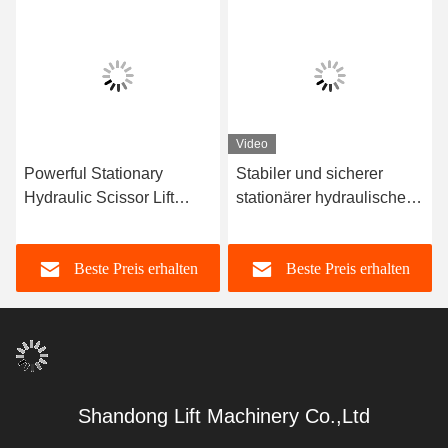
Video
Powerful Stationary
Stabiler und sicherer
Hydraulic Scissor Lift
stationärer hydraulischer
Table for Smooth and Safe
Schereliften für
Lifting of Heavy Goods
Ladungslager
Beste Preis erhalten
Beste Preis erhalten
Scherelifttisch
Shandong Lift Machinery Co.,Ltd