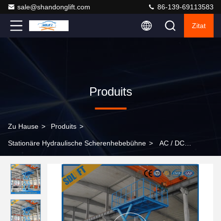
sale@shandonglift.com
86-139-69113583
Zitat
Produits
Zu Hause
>
Produits
>
Stationäre Hydraulische Scherenhebebühne
>
AC / DC
stationärer hydraulischer Aufzugstisch für Lager / Fabrik / Garage