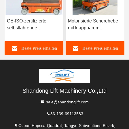
Motorisierte Scherehebe
Maximale
mit klappbarem
Geschwindigkeit 3,2 m
Schutzgitter
Km/h Selbstfahrende
Schere mit CE-ISO-
Beste Preis erhalten
Beste Preis erhalten
Zertifizierung
Shandong Lift Machinery Co.,Ltd
sale@shandonglift.com
86-139-69113583
Ozean Hopsca-Quadrat, Tangye-Subventions-Bezirk,