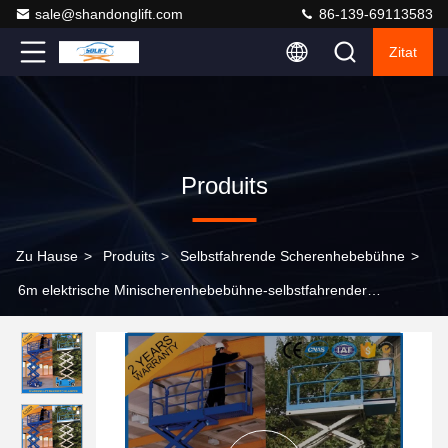
sale@shandonglift.com
86-139-69113583
Zitat
Produits
Zu Hause
>
Produits
>
Selbstfahrende Scherenhebebühne
>
6m elektrische Minischerenhebebühne-selbstfahrender
Erhöhungsarbeitsbühnen CER ISO9001 SGS