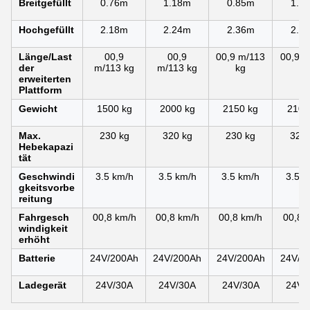
Breitgefüllt
0.76m
1.18m
0.85m
1.1
Hochgefüllt
2.18m
2.24m
2.36m
2.3
Länge/Last
00,9
00,9
00,9 m/113
00,9 m
der
m/113 kg
m/113 kg
kg
kg
erweiterten
Plattform
Gewicht
1500 kg
2000 kg
2150 kg
2100
Max.
230 kg
320 kg
230 kg
320 
Hebekapazi
tät
Geschwindi
3.5 km/h
3.5 km/h
3.5 km/h
3.5 k
gkeitsvorbe
reitung
Fahrgesch
00,8 km/h
00,8 km/h
00,8 km/h
00,8 
windigkeit
erhöht
Batterie
24V/200Ah
24V/200Ah
24V/200Ah
24V/2
Ladegerät
24V/30A
24V/30A
24V/30A
24V/