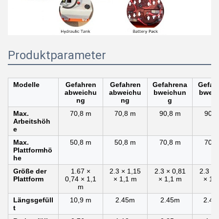
Produktparameter
Modelle
Gefahren
Gefahren
Gefahrena
Gefah
abweichu
abweichu
bweichun
bwei
ng
ng
g
g
Max.
70,8 m
70,8 m
90,8 m
90,8
Arbeitshöh
e
Max.
50,8 m
50,8 m
70,8 m
70,8
Plattformhö
he
Größe der
1.67 ×
2.3 × 1,15
2.3 × 0,81
2.3 × 
Plattform
0,74 × 1,1
× 1,1 m
× 1,1 m
× 1,
m
Längsgefüll
10,9 m
2.45m
2.45m
2.47
t