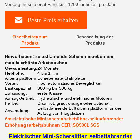
Versorgungsmaterial-Fähigkeit: 1200 Einheiten pro Jahr
Beste Preis erhalten
Einzelheiten zum
Beschreibung des
Produkt
Produkts
Hervorheben:
selbstfahrende Scherenhebebühnen
,
mobile erhöhte Arbeitsbühne
Gewährleistung:
24 Monate
Hebhöhe:
4 bis 14 m
Arbeitsplattform:
Schiebefeste Stahlplatte
Vorteil:
Hochautomatische Beweglichkeit
Lastkapazität:
300 kg bis 500 kg
Zulassung:
erste Klasse
Aufzug-Antrieb:
Hydraulische und elektrische Motoren
Farbe:
Blau, rot, grau, orange oder optional
Selbstfahrende Luftarbeitsplattform für den
Anwendung:
Aufzug von Flugplätzen
6m elektrische Minischerenhebebühne-selbstfahrender
Erhöhungsarbeitsbühnen CER ISO9001 SGS
Elektrischer Mini-Schereliften selbstfahrender