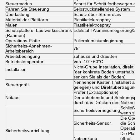
Steuermodus
Schritt für Schritt fortbewegen d
Fahren Sie Steuerung
Selbstrückstellendes System
Überlastung
Schutz über Stromrelais
Material der Plattform
Plastikelektrospray
Malen
Plastikelektrospray
Schutzplatte u. Laufwerksschrank
Edelstahl Aluminiumlegierung/30
(Rahmen)
Operations-Platte
Polieraluminiumlegierung
Sicherheits-Abnehmen-
75°
Arbeitsbereich
Arbeitsbedingung
zuhause und draußen
Betriebstemperatur
Von -10°~60°C
Nicht-Grube Installation, direkt 
Installation
(der konkrete Boden unterhalb der
senken Sie als der Boden)
Nennender Kasten (installiert au
Steuergerät
gelegen) und Direktübertragung
Prüfer (Extraoptionale)
Notaus
Der anhebende und Senkungsproz
durch das Drücken des Notknopf
Schließen 
Sicherheitsverriegelung
wenn sie 
Die Opera
Sicherheits-Sensor
die Schalt
Operation
Sicherheitsvorrichtung
Die Platt
Notsenkung
öffnet