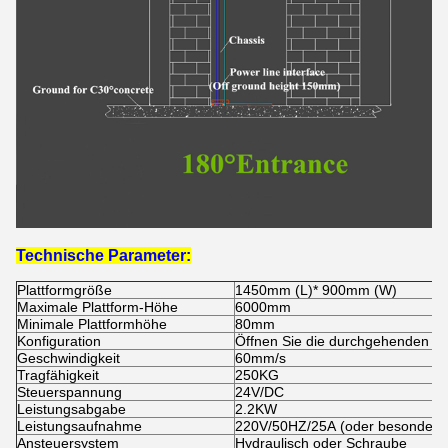
Technische Parameter:
Plattformgröße
1450mm (L)* 900mm (W)
Maximale Plattform-Höhe
6000mm
Minimale Plattformhöhe
80mm
Konfiguration
Öffnen Sie die durchgehenden od
Geschwindigkeit
60mm/s
Tragfähigkeit
250KG
Steuerspannung
24V/DC
Leistungsabgabe
2.2KW
Leistungsaufnahme
220V/50HZ/25A (oder besonders a
Ansteuersystem
Hydraulisch oder Schraube