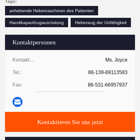
Tags:
anhebende Hebemaschinen des Patienten
Handikapaufzugausrüstung
Hebezeug der Unfähigkeit
Kontaktpersonen
Kontaktpersonen:
Ms. Joyce
Tel.:
86-139-69113583
Fax:
86-531-66957937
Kontaktieren Sie uns jetzt