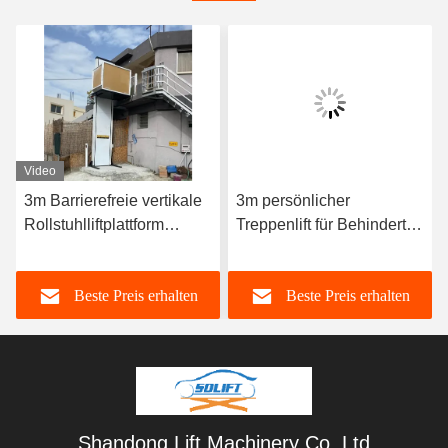
Video
3m Barrierefreie vertikale
3m persönlicher
Rollstuhlliftplattform
Treppenlift für Behinderte
Behindertelift für
Aufzug für
Behinderte
Rollstuhlplattformen für
Beste Preis erhalten
Beste Preis erhalten
Wohnungen
Shandong Lift Machinery Co.,Ltd