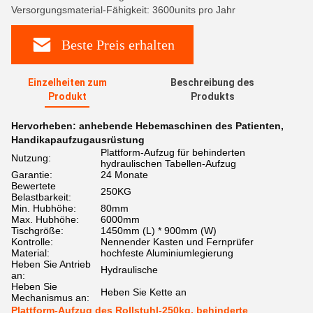
Versorgungsmaterial-Fähigkeit: 3600units pro Jahr
Beste Preis erhalten
Einzelheiten zum
Beschreibung des
Produkt
Produkts
Hervorheben:
anhebende Hebemaschinen des Patienten
,
Handikapaufzugausrüstung
Plattform-Aufzug für behinderten
Nutzung:
hydraulischen Tabellen-Aufzug
Garantie:
24 Monate
Bewertete
250KG
Belastbarkeit:
Min. Hubhöhe:
80mm
Max. Hubhöhe:
6000mm
Tischgröße:
1450mm (L) * 900mm (W)
Kontrolle:
Nennender Kasten und Fernprüfer
Material:
hochfeste Aluminiumlegierung
Heben Sie Antrieb
Hydraulische
an:
Heben Sie
Heben Sie Kette an
Mechanismus an:
Plattform-Aufzug des Rollstuhl-250kg, behinderte