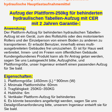
hydraulische Hauptlastaufnahmemittel
Aufzug der Plattform-250kg für behinderten
hydraulischen Tabellen-Aufzug mit CER
mit 2 Jahren Garantie-:
Anwendung:
Der
Plattform-Aufzug für behinderten hydraulischen Tabellen-
Aufzug
ist ein Gerät, zum des Rollstuhls oder des motorisierten
Rollers und der Einzelperson von einem Boden zu anderen zu
transportieren. Er erlaubt Benutzer, innerhalb eines multi-
ausgebreiteten Gebäudes frei umzuziehen. Er ist für Haus weit
verbreitet, Innen- und im Freien vom öffentlichen Gebäude.
Kundengebundenes Produkt kann als Ihr Antrag getan werden,
sagen Sie uns Lastsgewicht bitte, Aufzughöhe, und
Plattformgröße, unser Ingenieur entwirft einen passenden Aufzug
für Sie bald.
Eigenschaften:
1.
Plattformgröße: 1450mm (L) * 900mm (W)
2.
Minimale Plattformhöhe: 60mm
3.
Tragfähigkeit: 250KG~350KG
4.
Hubhöhe: 6m
5.
Vertikaler
Plattform-Aufzug für behindertes
6.
Es könnte besonders angefertigt werden, sagen Sie uns
Detailgrößenanforderung bitte, unserem Ingenieur entwirft sie für
Sie bald.