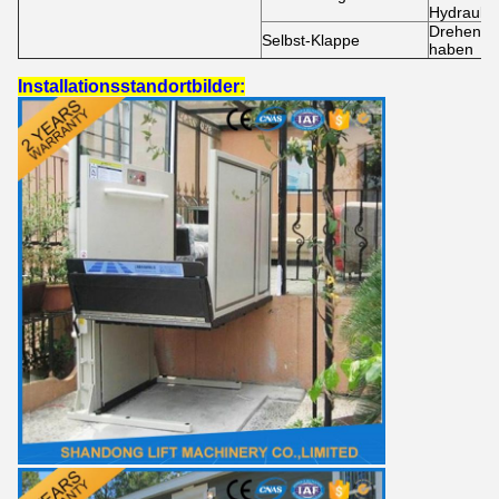
Hydraulik
Drehen S
Selbst-Klappe
haben
Installationsstandortbilder: