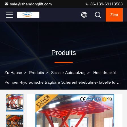
sale@shandonglift.com
86-139-69113583
Zitat
Produits
Zu Hause
>
Produits
>
Scissor Autoaufzug
>
Hochdrucköl-
Pumpen-hydraulische tragbare Scherenhebebühne-Tabelle für
Hauptgarage