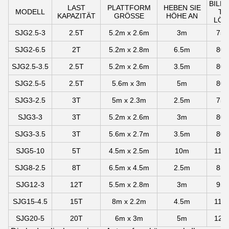
BILDE
LAST
PLATTFORM
HEBEN SIE
MODELL
TI
KAPAZITÄT
GRÖSSE
HÖHE AN
LÖC
SJG2.5-3
2.5T
5.2m x 2.6m
3m
75
SJG2-6.5
2T
5.2m x 2.8m
6.5m
80
SJG2.5-3.5
2.5T
5.2m x 2.6m
3.5m
80
SJG2.5-5
2.5T
5.6m x 3m
5m
80
SJG3-2.5
3T
5m x 2.3m
2.5m
75
SJG3-3
3T
5.2m x 2.6m
3m
80
SJG3-3.5
3T
5.6m x 2.7m
3.5m
80
SJG5-10
5T
4.5m x 2.5m
10m
115
SJG8-2.5
8T
6.5m x 4.5m
2.5m
85
SJG12-3
12T
5.5m x 2.8m
3m
95
SJG15-4.5
15T
8m x 2.2m
4.5m
115
SJG20-5
20T
6m x 3m
5m
120