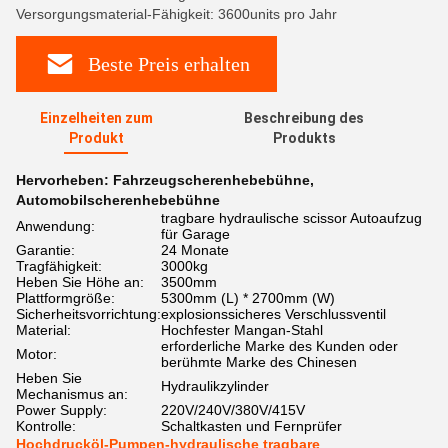
Versorgungsmaterial-Fähigkeit: 3600units pro Jahr
Beste Preis erhalten
Einzelheiten zum
Beschreibung des
Produkt
Produkts
Hervorheben:
Fahrzeugscherenhebebühne
,
Automobilscherenhebebühne
tragbare hydraulische scissor Autoaufzug
Anwendung:
für Garage
Garantie:
24 Monate
Tragfähigkeit:
3000kg
Heben Sie Höhe an:
3500mm
Plattformgröße:
5300mm (L) * 2700mm (W)
Sicherheitsvorrichtung:
explosionssicheres Verschlussventil
Material:
Hochfester Mangan-Stahl
erforderliche Marke des Kunden oder
Motor:
berühmte Marke des Chinesen
Heben Sie
Hydraulikzylinder
Mechanismus an:
Power Supply:
220V/240V/380V/415V
Kontrolle:
Schaltkasten und Fernprüfer
Hochdrucköl-Pumpen-hydraulische tragbare