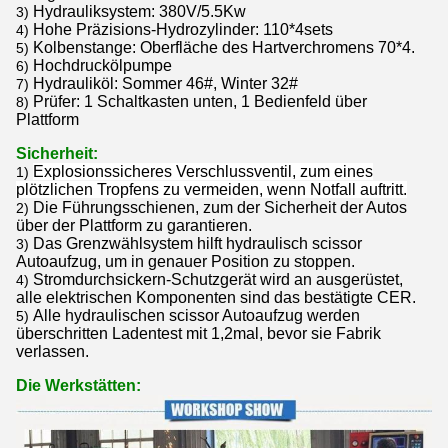
Hydrauliksystem: 380V/5.5Kw
3)
Hohe Präzisions-Hydrozylinder: 110*4sets
4)
Kolbenstange: Oberfläche des Hartverchromens 70*4.
5)
Hochdruckölpumpe
6)
Hydrauliköl: Sommer 46#, Winter 32#
7)
Prüfer: 1 Schaltkasten unten, 1 Bedienfeld über
8)
Plattform
Sicherheit:
Explosionssicheres Verschlussventil, zum eines
1)
plötzlichen Tropfens zu vermeiden, wenn Notfall auftritt.
Die Führungsschienen, zum der Sicherheit der Autos
2)
über der Plattform zu garantieren.
Das Grenzwählsystem hilft hydraulisch scissor
3)
Autoaufzug, um in genauer Position zu stoppen.
Stromdurchsickern-Schutzgerät wird an ausgerüstet,
4)
alle elektrischen Komponenten sind das bestätigte CER.
Alle hydraulischen scissor Autoaufzug werden
5)
überschritten Ladentest mit 1,2mal, bevor sie Fabrik
verlassen.
Die Werkstätten: