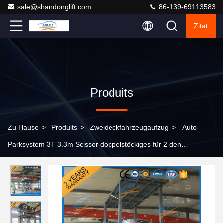
sale@shandonglift.com
86-139-69113583
Zitat
Produits
Zu Hause
>
Produits
>
Zweideckfahrzeugaufzug
>
Auto-
Parksystem 3T 3.3m Scissor doppelstöckiges für 2 den
doppelstöckigen Auto-Keller Auto-Aufzug