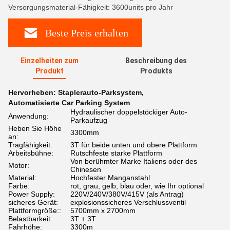
Versorgungsmaterial-Fähigkeit: 3600units pro Jahr
Beste Preis erhalten
Einzelheiten zum
Beschreibung des
Produkt
Produkts
Hervorheben:
Staplerauto-Parksystem
,
Automatisierte Car Parking System
Hydraulischer doppelstöckiger Auto-
Anwendung:
Parkaufzug
Heben Sie Höhe
3300mm
an:
Tragfähigkeit:
3T für beide unten und obere Plattform
Arbeitsbühne:
Rutschfeste starke Plattform
Von berühmter Marke Italiens oder des
Motor:
Chinesen
Material:
Hochfester Manganstahl
Farbe:
rot, grau, gelb, blau oder, wie Ihr optional
Power Supply:
220V/240V/380V/415V (als Antrag)
sicheres Gerät:
explosionssicheres Verschlussventil
Plattformgröße::
5700mm x 2700mm
Belastbarkeit:
3T + 3T
Fahrhöhe:
3300m