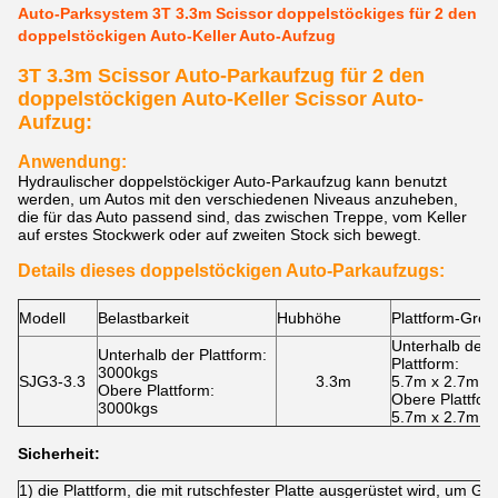
Auto-Parksystem 3T 3.3m Scissor doppelstöckiges für 2 den
doppelstöckigen Auto-Keller Auto-Aufzug
3T 3.3m Scissor Auto-Parkaufzug für 2 den
doppelstöckigen Auto-Keller Scissor Auto-
Aufzug:
Anwendung:
Hydraulischer doppelstöckiger Auto-Parkaufzug kann benutzt
werden, um Autos mit den verschiedenen Niveaus anzuheben,
die für das Auto passend sind, das zwischen Treppe, vom Keller
auf erstes Stockwerk oder auf zweiten Stock sich bewegt.
Details dieses doppelstöckigen Auto-Parkaufzugs:
Modell
Belastbarkeit
Hubhöhe
Plattform-Grö
Unterhalb der
Unterhalb der Plattform:
Plattform:
3000kgs
SJG3-3.3
3.3m
5.7m x 2.7m
Obere Plattform:
Obere Plattfor
3000kgs
5.7m x 2.7m
Sicherheit:
1) die Plattform, die mit rutschfester Platte ausgerüstet wird, um Gle