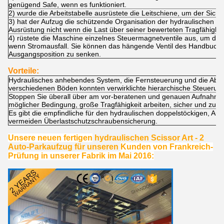
genügend Safe, wenn es funktioniert.
2) wurde die Arbeitstabelle ausrüstete die Leitschiene, um der Siche
3) hat der Aufzug die schützende Organisation der hydraulischen Üb
Ausrüstung nicht wenn die Last über seiner bewerteten Tragfähigkei
4) rüstete die Maschine einzelnes Steuermagnetventile aus, um die 
wenn Stromausfall. Sie können das hängende Ventil des Handbuches
Ausgangsposition zu senken.
Vorteile:
Hydraulisches anhebendes System, die Fernsteuerung und die Abfe
verschiedenen Böden konnten verwirklichte hierarchische Steuerung
Stoppen Sie überall über am vor-beratenen und genauen Aufnahmep
möglicher Bedingung, große Tragfähigkeit arbeiten, sicher und zuve
Es gibt die empfindliche für den
hydraulischen doppelstöckigen
,
Aut
vermeiden Überlastschutzschraubensicherung.
Unsere neuen fertigen
hydraulischen Scissor Art - 2
Auto-Parkaufzug für unseren
Kunden von Frankreich-
Prüfung in unserer Fabrik im Mai 2016: