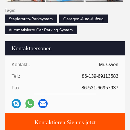
Tags:
Staplerauto-Parksystem
Garagen-Auto-Aufzug
Automatisierte Car Parking System
Kontaktpersonen
Kontaktpersonen:
Mr. Owen
Tel.:
86-139-69113583
Fax:
86-531-66957937
Kontaktieren Sie uns jetzt