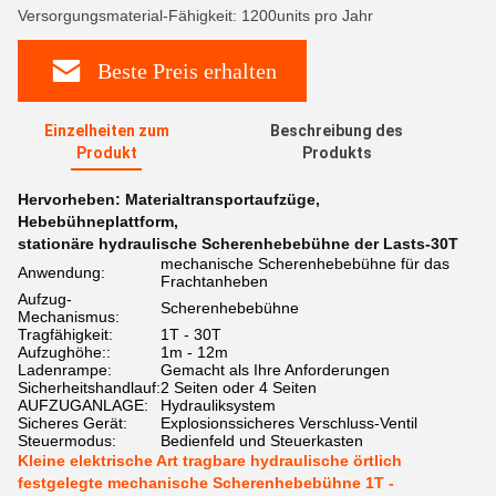
Versorgungsmaterial-Fähigkeit: 1200units pro Jahr
Beste Preis erhalten
Einzelheiten zum
Beschreibung des
Produkt
Produkts
Hervorheben:
Materialtransportaufzüge
,
Hebebühneplattform
,
stationäre hydraulische Scherenhebebühne der Lasts-30T
mechanische Scherenhebebühne für das
Anwendung:
Frachtanheben
Aufzug-
Scherenhebebühne
Mechanismus:
Tragfähigkeit:
1T - 30T
Aufzughöhe::
1m - 12m
Ladenrampe:
Gemacht als Ihre Anforderungen
Sicherheitshandlauf:
2 Seiten oder 4 Seiten
AUFZUGANLAGE:
Hydrauliksystem
Sicheres Gerät:
Explosionssicheres Verschluss-Ventil
Steuermodus:
Bedienfeld und Steuerkasten
Kleine elektrische Art tragbare hydraulische örtlich
festgelegte mechanische Scherenhebebühne 1T -