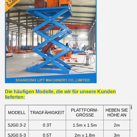
Die häufigen Modelle, die wir für unsere Kunden
lieferten:
BI
PLATTFORM-
HEBEN SIE
MODELL
TRAGFÄHIGKEIT
GRÖSSE
HÖHE AN
L
SJG0.3-2
0.3T
1.5m x 1.5m
2m
SJG0.5-3
0.5T
2m x 1.8m
3m