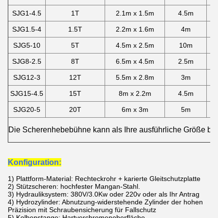
SJG1-4.5
1T
2.1m x 1.5m
4.5m
SJG1.5-4
1.5T
2.2m x 1.6m
4m
SJG5-10
5T
4.5m x 2.5m
10m
1
SJG8-2.5
8T
6.5m x 4.5m
2.5m
SJG12-3
12T
5.5m x 2.8m
3m
SJG15-4.5
15T
8m x 2.2m
4.5m
1
SJG20-5
20T
6m x 3m
5m
1
Die Scherenhebebühne
kann als Ihre ausführliche Größe be
Konfiguration:
1)
Plattform-Material: Rechteckrohr + karierte Gleitschutzplatte
2) Stützscheren: hochfester Mangan-Stahl.
3) Hydrauliksystem: 380V/3.0Kw oder 220v oder als Ihr Antrag
4) Hydrozylinder: Abnutzung-widerstehende Zylinder der hohen
Präzision mit Schraubensicherung für Fallschutz
5) Kolbenstange: Hartverchromenoberfläche.