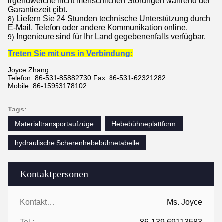
irgendwelche nicht menschlichen Störungen während der
Garantiezeit gibt.
Liefern Sie 24 Stunden technische Unterstützung durch
8)
E-Mail, Telefon oder andere Kommunikation online.
Ingenieure sind für Ihr Land gegebenenfalls verfügbar.
9)
Treten Sie mit uns in Verbindung:
Joyce Zhang
Telefon: 86-531-85882730 Fax: 86-531-62321282
Mobile: 86-15953178102
Tags:
Materialtransportaufzüge
Hebebühneplattform
hydraulische Scherenhebebühnetabelle
Kontaktpersonen
Kontaktpersonen:
Ms. Joyce
Tel.:
86-139-69113583