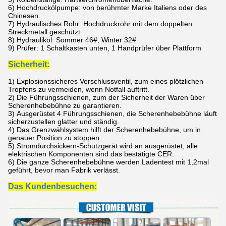
6) Hochdruckölpumpe: von berühmter Marke Italiens oder des
Chinesen.
7)
Hydraulisches Rohr: Hochdruckrohr mit dem doppelten
Streckmetall geschützt
8)
Hydrauliköl: Sommer 46#, Winter 32#
9)
Prüfer: 1 Schaltkasten unten, 1 Handprüfer über Plattform
Sicherheit:
1)
Explosionssicheres Verschlussventil, zum eines plötzlichen
Tropfens zu vermeiden, wenn Notfall auftritt.
2)
Die Führungsschienen, zum der Sicherheit der Waren über
Scherenhebebühne zu garantieren.
3)
Ausgerüstet 4 Führungsschienen, die
Scherenhebebühne
läuft
sicherzustellen glatter und ständig.
4)
Das Grenzwählsystem hilft der
Scherenhebebühne
, um in
genauer Position zu stoppen.
5)
Stromdurchsickern-Schutzgerät wird an ausgerüstet, alle
elektrischen Komponenten sind das bestätigte CER.
6)
Die ganze
Scherenhebebühne
werden Ladentest mit 1,2mal
geführt, bevor man Fabrik verlässt.
Das Kunden
besuchen: