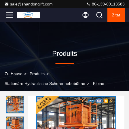
sale@shandonglift.com
86-139-69113583
Zitat
Produits
Zu Hause
>
Produits
>
Stationäre Hydraulische Scherenhebebühne
>
Kleine
elektrische Art tragbare hydraulische örtlich festgelegte
mechanische Scherenhebebühne 1T - Tragfähigkeit 30T