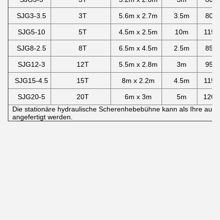
SJG3-3.5
3T
5.6m x 2.7m
3.5m
800
SJG5-10
5T
4.5m x 2.5m
10m
115
SJG8-2.5
8T
6.5m x 4.5m
2.5m
850
SJG12-3
12T
5.5m x 2.8m
3m
950
SJG15-4.5
15T
8m x 2.2m
4.5m
115
SJG20-5
20T
6m x 3m
5m
120
Die stationäre hydraulische Scherenhebebühne kann als Ihre ausf
angefertigt werden.