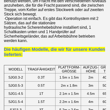
benutzt werden, um Fracht mit den verschiedenen Niveaus
anzuheben, die für die Fracht passend sind, die zwischen
Treppe, vom Keller auf erstes Stockwerk oder auf zweiten
Stock sich bewegt.
·
Operation ist einfach. Es gibt das Kontrollsystem mit 2
Sätzen, das auf die
stationäre
hydraulische Scherenhebebühne
installiert sind, 1
Schaltkasten unten und 1 Handprüfer auf
Sicherheitsgeländer, das auf Arbeitsbühne betrieben
werden kann.
Die häufigen Modelle, die wir für unsere Kunden
lieferten:
PLATTFORM-
AUFZUG-
GRUB
MODELL
TRAGFÄHIGKEIT
GRÖSSE
HÖHE
TIE
SJG0.3-2
0.3T
1.5m x 1.5m
2m
400
SJG0.5-3
0.5T
2m x 1.8m
3m
500
SJG1-4.5
1T
2.1m x 1.5m
4.5m
650
SJG1.5-4
1.5T
2.2m x 1.6m
4m
600
SJG3-3
3T
5.2m x 2.6m
3m
800