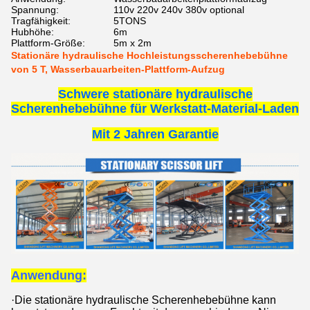
Spannung:
110v 220v 240v 380v optional
Tragfähigkeit:
5TONS
Hubhöhe:
6m
Plattform-Größe:
5m x 2m
Stationäre hydraulische Hochleistungsscherenhebebühne
von 5 T, Wasserbauarbeiten-Plattform-Aufzug
Schwere stationäre hydraulische
Scherenhebebühne für Werkstatt-Material-Laden
Mit 2 Jahren Garantie
Anwendung:
·
Die stationäre hydraulische Scherenhebebühne kann