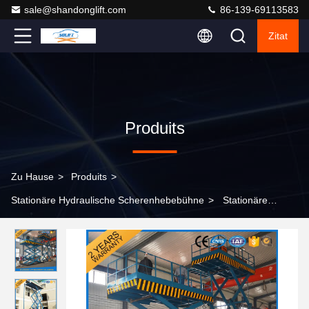
sale@shandonglift.com
86-139-69113583
Zitat
Produits
Zu Hause
>
Produits
>
Stationäre Hydraulische Scherenhebebühne
>
Stationäre
hydraulische Hochleistungsscherenhebebühne von 5 T,
Wasserbauarbeiten-Plattform-Aufzug