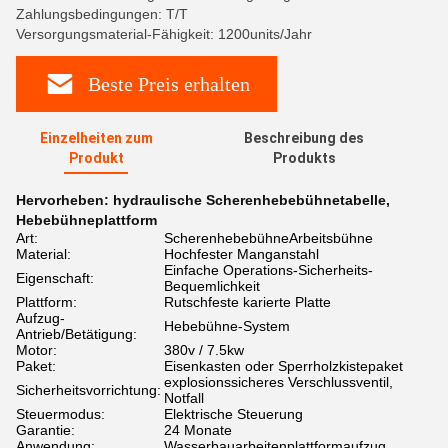
Zahlungsbedingungen: T/T
Versorgungsmaterial-Fähigkeit: 1200units/Jahr
Beste Preis erhalten
Einzelheiten zum
Beschreibung des
Produkt
Produkts
Hervorheben:
hydraulische Scherenhebebühnetabelle
,
Hebebühneplattform
Art:
ScherenhebebühneArbeitsbühne
Material:
Hochfester Manganstahl
Einfache Operations-Sicherheits-
Eigenschaft:
Bequemlichkeit
Plattform:
Rutschfeste karierte Platte
Aufzug-
Hebebühne-System
Antrieb/Betätigung:
Motor:
380v / 7.5kw
Paket:
Eisenkasten oder Sperrholzkistepaket
explosionssicheres Verschlussventil,
Sicherheitsvorrichtung:
Notfall
Steuermodus:
Elektrische Steuerung
Garantie:
24 Monate
Anwendung:
Wasserbauarbeitenplattformaufzug