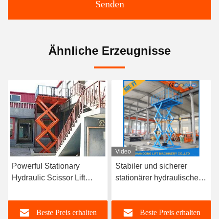
Senden
Ähnliche Erzeugnisse
Video
Powerful Stationary
Stabiler und sicherer
Hydraulic Scissor Lift
stationärer hydraulischer
Table for Smooth and Safe
Schereliften für
Lifting of Heavy Goods
Ladungslager
Beste Preis erhalten
Beste Preis erhalten
Scherelifttisch